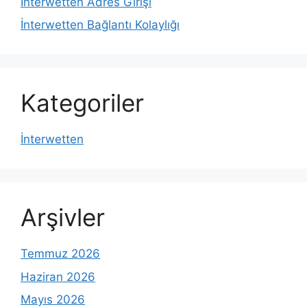
İnterwetten Adres Girişi
İnterwetten Bağlantı Kolaylığı
Kategoriler
İnterwetten
Arşivler
Temmuz 2026
Haziran 2026
Mayıs 2026