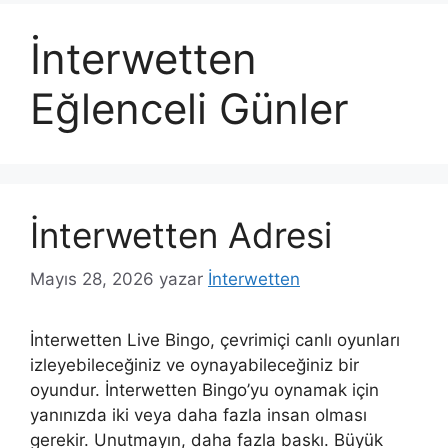
İnterwetten
Eğlenceli Günler
İnterwetten Adresi
Mayıs 28, 2026
yazar
İnterwetten
İnterwetten Live Bingo, çevrimiçi canlı oyunları
izleyebileceğiniz ve oynayabileceğiniz bir
oyundur. İnterwetten Bingo’yu oynamak için
yanınızda iki veya daha fazla insan olması
gerekir. Unutmayın, daha fazla baskı. Büyük