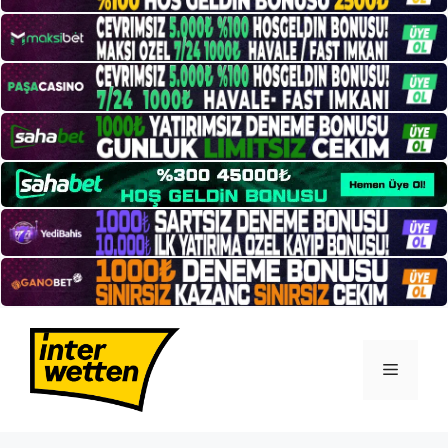
İçeriğe
atla
Menü