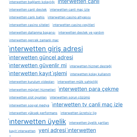
i̇nterwetten canli
i̇nterwetten bağlantı kolaylığı
i̇nterwetten canli destek
i̇nterwetten canli maç izle
i̇nterwetten canlı bahis
i̇nterwetten casino altyapısı
i̇nterwetten casino siteleri
i̇nterwetten casino çeşitleri
i̇nterwetten dallanma başarısı
i̇nterwetten destek ve yardım
i̇nterwetten gerçek zamanlı maç
i̇nterwetten giriş adresi
i̇nterwetten güncel adresi
i̇nterwetten güvenlir mi
i̇nterwetten hizmet desteği
i̇nterwetten kayıt i̇şlemi
i̇nterwetten kolay kullanım
i̇nterwetten kurulum videoları
i̇nterwetten mülk sahipliği
i̇nterwetten para çekme
i̇nterwetten müşteri hizmetleri
i̇nterwetten slot oyunları
i̇nterwetten sorun çözümü
i̇nterwetten tv canli maç izle
i̇nterwetten sosyal medya
i̇nterwetten yüksek performans
i̇nterwetten ücretsiz lig
i̇nterwetten üyelik
i̇nterwetten üyelik şartları
yeni adresi i̇nterwetten
kayit i̇nterwetten