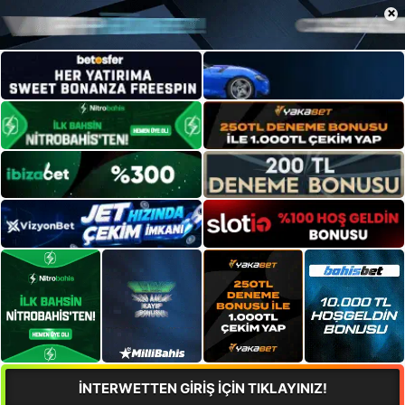
×
İNTERWETTEN GİRİŞ İÇİN TIKLAYINIZ!