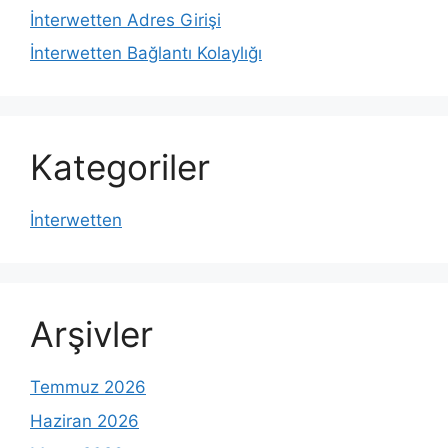
İnterwetten Adres Girişi
İnterwetten Bağlantı Kolaylığı
Kategoriler
İnterwetten
Arşivler
Temmuz 2026
Haziran 2026