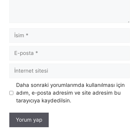
İsim
E-
posta
İnternet
sitesi
Daha sonraki yorumlarımda kullanılması için
adım, e-posta adresim ve site adresim bu
tarayıcıya kaydedilsin.