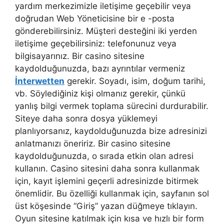
yardım merkezimizle iletişime geçebilir veya
doğrudan Web Yöneticisine bir e -posta
gönderebilirsiniz. Müşteri desteğini iki yerden
iletişime geçebilirsiniz: telefonunuz veya
bilgisayarınız. Bir casino sitesine
kaydolduğunuzda, bazı ayrıntılar vermeniz
İnterwetten
gerekir. Soyadı, isim, doğum tarihi,
vb. Söylediğiniz kişi olmanız gerekir, çünkü
yanlış bilgi vermek toplama sürecini durdurabilir.
Siteye daha sonra dosya yüklemeyi
planlıyorsanız, kaydolduğunuzda bize adresinizi
anlatmanızı öneririz. Bir casino sitesine
kaydolduğunuzda, o sırada etkin olan adresi
kullanın. Casino sitesini daha sonra kullanmak
için, kayıt işlemini geçerli adresinizde bitirmek
önemlidir. Bu özelliği kullanmak için, sayfanın sol
üst köşesinde “Giriş” yazan düğmeye tıklayın.
Oyun sitesine katılmak için kısa ve hızlı bir form