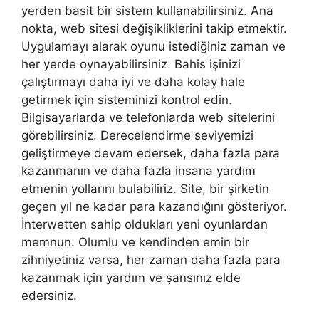
yerden basit bir sistem kullanabilirsiniz. Ana
nokta, web sitesi değişikliklerini takip etmektir.
Uygulamayı alarak oyunu istediğiniz zaman ve
her yerde oynayabilirsiniz. Bahis işinizi
çalıştırmayı daha iyi ve daha kolay hale
getirmek için sisteminizi kontrol edin.
Bilgisayarlarda ve telefonlarda web sitelerini
görebilirsiniz. Derecelendirme seviyemizi
geliştirmeye devam edersek, daha fazla para
kazanmanın ve daha fazla insana yardım
etmenin yollarını bulabiliriz. Site, bir şirketin
geçen yıl ne kadar para kazandığını gösteriyor.
İnterwetten sahip oldukları yeni oyunlardan
memnun. Olumlu ve kendinden emin bir
zihniyetiniz varsa, her zaman daha fazla para
kazanmak için yardım ve şansınız elde
edersiniz.