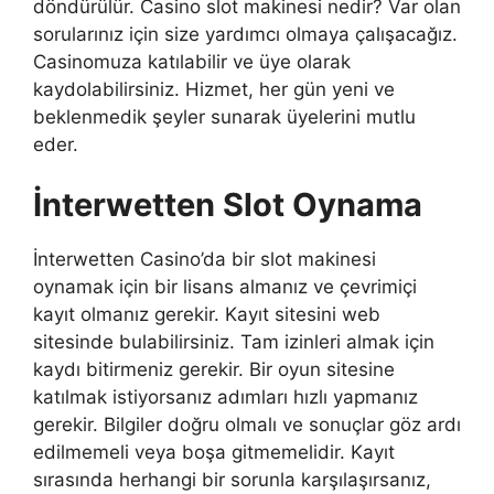
döndürülür. Casino slot makinesi nedir? Var olan
sorularınız için size yardımcı olmaya çalışacağız.
Casinomuza katılabilir ve üye olarak
kaydolabilirsiniz. Hizmet, her gün yeni ve
beklenmedik şeyler sunarak üyelerini mutlu
eder.
İnterwetten Slot Oynama
İnterwetten Casino’da bir slot makinesi
oynamak için bir lisans almanız ve çevrimiçi
kayıt olmanız gerekir. Kayıt sitesini web
sitesinde bulabilirsiniz. Tam izinleri almak için
kaydı bitirmeniz gerekir. Bir oyun sitesine
katılmak istiyorsanız adımları hızlı yapmanız
gerekir. Bilgiler doğru olmalı ve sonuçlar göz ardı
edilmemeli veya boşa gitmemelidir. Kayıt
sırasında herhangi bir sorunla karşılaşırsanız,