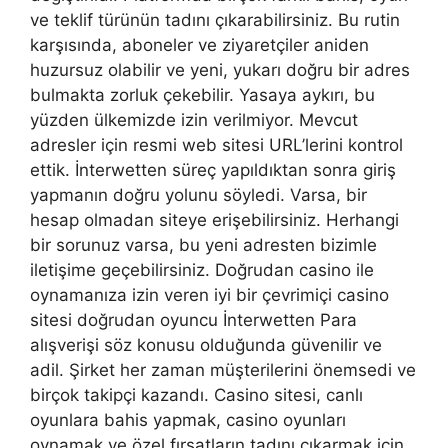
ve teklif türünün tadını çıkarabilirsiniz. Bu rutin
karşısında, aboneler ve ziyaretçiler aniden
huzursuz olabilir ve yeni, yukarı doğru bir adres
bulmakta zorluk çekebilir. Yasaya aykırı, bu
yüzden ülkemizde izin verilmiyor. Mevcut
adresler için resmi web sitesi URL’lerini kontrol
ettik. İnterwetten süreç yapıldıktan sonra giriş
yapmanın doğru yolunu söyledi. Varsa, bir
hesap olmadan siteye erişebilirsiniz. Herhangi
bir sorunuz varsa, bu yeni adresten bizimle
iletişime geçebilirsiniz. Doğrudan casino ile
oynamanıza izin veren iyi bir çevrimiçi casino
sitesi doğrudan oyuncu İnterwetten Para
alışverişi söz konusu olduğunda güvenilir ve
adil. Şirket her zaman müşterilerini önemsedi ve
birçok takipçi kazandı. Casino sitesi, canlı
oyunlara bahis yapmak, casino oyunları
oynamak ve özel fırsatların tadını çıkarmak için