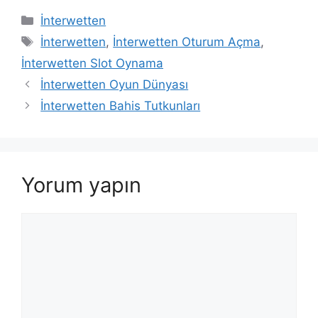
Kategoriler
İnterwetten
Etiketler
İnterwetten
,
İnterwetten Oturum Açma
,
İnterwetten Slot Oynama
İnterwetten Oyun Dünyası
İnterwetten Bahis Tutkunları
Yorum yapın
Yorum