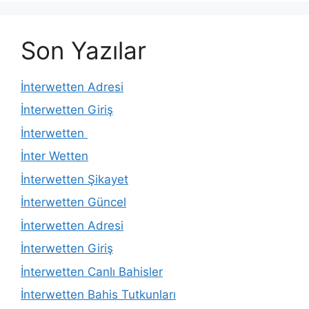
Son Yazılar
İnterwetten Adresi
İnterwetten Giriş
İnterwetten
İnter Wetten
İnterwetten Şikayet
İnterwetten Güncel
İnterwetten Adresi
İnterwetten Giriş
İnterwetten Canlı Bahisler
İnterwetten Bahis Tutkunları