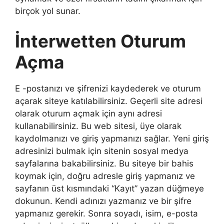
birçok yol sunar.
İnterwetten Oturum
Açma
E -postanızı ve şifrenizi kaydederek ve oturum
açarak siteye katılabilirsiniz. Geçerli site adresi
olarak oturum açmak için aynı adresi
kullanabilirsiniz. Bu web sitesi, üye olarak
kaydolmanızı ve giriş yapmanızı sağlar. Yeni giriş
adresinizi bulmak için sitenin sosyal medya
sayfalarına bakabilirsiniz. Bu siteye bir bahis
koymak için, doğru adresle giriş yapmanız ve
sayfanın üst kısmındaki “Kayıt” yazan düğmeye
dokunun. Kendi adınızı yazmanız ve bir şifre
yapmanız gerekir. Sonra soyadı, isim, e-posta