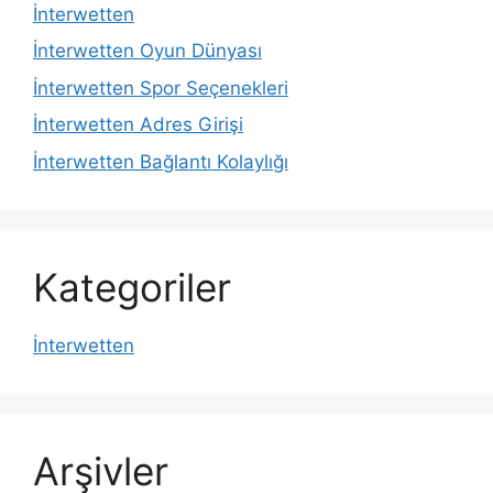
İnterwetten
İnterwetten Oyun Dünyası
İnterwetten Spor Seçenekleri
İnterwetten Adres Girişi
İnterwetten Bağlantı Kolaylığı
Kategoriler
İnterwetten
Arşivler