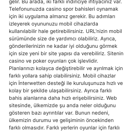
gelir. Bu arada, iki farklı indiriciye ihtiyacınız var.
Telefonunuzda casino spor bahisleri oynamak
için iki uygulama almanız gerekir. Bu adımları
izleyerek oyununuzu mobil cihazlarda
kullanılabilir hale getirebilirsiniz. URL’nizin mobil
sürümünde size de yardımcı olabiliriz. Ayrıca,
gönderilerinizin ne kadar iyi olduğunu görmek
için size yeni bir site yapısı da verebiliriz. Sitenin
casino ve poker oyunları çok işlevlidir.
Planlarınızı kolayca değiştirebilir ve ayrılmak için
farklı yollara sahip olabilirsiniz. Mobil cihazlar
için İnterwetten desteği ile kuruluşunuza hızlı ve
kolay bir şekilde ulaşabilirsiniz. Ayrıca farklı
bahis alanlarına daha hızlı erişebilirsiniz. Web
sitesinde, ülkemizde şu anda neler olduğunu
gösteren bazı ayrıntılar var. Bunun nedeni,
ülkemizin durumu ve gelişiminin öncekinden
farklı olmasıdır. Farklı yerlerin oyunlar için farklı