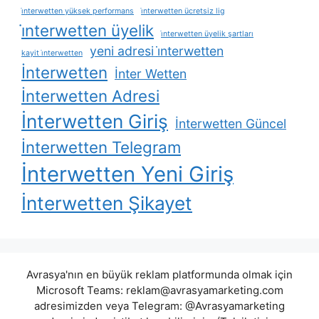
i̇nterwetten yüksek performans
i̇nterwetten ücretsiz lig
i̇nterwetten üyelik
i̇nterwetten üyelik şartları
yeni adresi i̇nterwetten
kayit i̇nterwetten
İnterwetten
İnter Wetten
İnterwetten Adresi
İnterwetten Giriş
İnterwetten Güncel
İnterwetten Telegram
İnterwetten Yeni Giriş
İnterwetten Şikayet
Avrasya'nın en büyük reklam platformunda olmak için
Microsoft Teams:
reklam@avrasyamarketing.com
adresimizden veya Telegram: @Avrasyamarketing