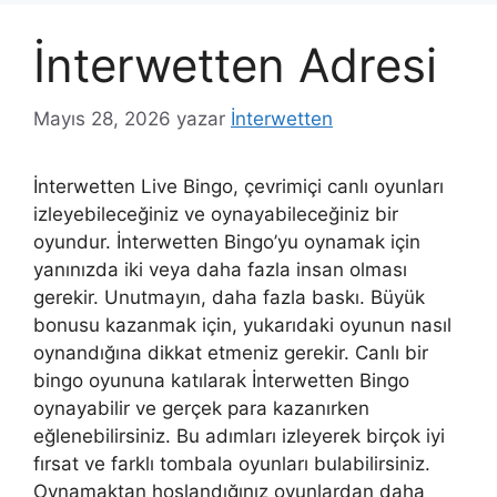
İnterwetten Adresi
Mayıs 28, 2026
yazar
İnterwetten
İnterwetten Live Bingo, çevrimiçi canlı oyunları
izleyebileceğiniz ve oynayabileceğiniz bir
oyundur. İnterwetten Bingo’yu oynamak için
yanınızda iki veya daha fazla insan olması
gerekir. Unutmayın, daha fazla baskı. Büyük
bonusu kazanmak için, yukarıdaki oyunun nasıl
oynandığına dikkat etmeniz gerekir. Canlı bir
bingo oyununa katılarak İnterwetten Bingo
oynayabilir ve gerçek para kazanırken
eğlenebilirsiniz. Bu adımları izleyerek birçok iyi
fırsat ve farklı tombala oyunları bulabilirsiniz.
Oynamaktan hoşlandığınız oyunlardan daha