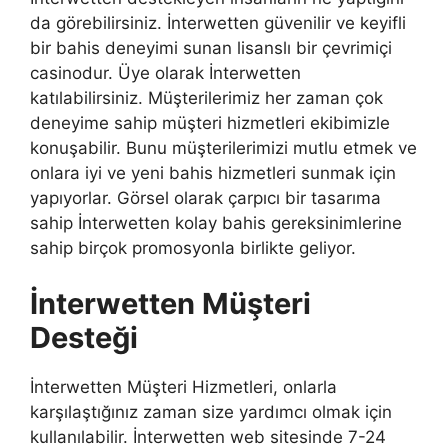
da görebilirsiniz. İnterwetten güvenilir ve keyifli
bir bahis deneyimi sunan lisanslı bir çevrimiçi
casinodur. Üye olarak İnterwetten
katılabilirsiniz. Müşterilerimiz her zaman çok
deneyime sahip müşteri hizmetleri ekibimizle
konuşabilir. Bunu müşterilerimizi mutlu etmek ve
onlara iyi ve yeni bahis hizmetleri sunmak için
yapıyorlar. Görsel olarak çarpıcı bir tasarıma
sahip İnterwetten kolay bahis gereksinimlerine
sahip birçok promosyonla birlikte geliyor.
İnterwetten Müşteri
Desteği
İnterwetten Müşteri Hizmetleri, onlarla
karşılaştığınız zaman size yardımcı olmak için
kullanılabilir. İnterwetten web sitesinde 7-24