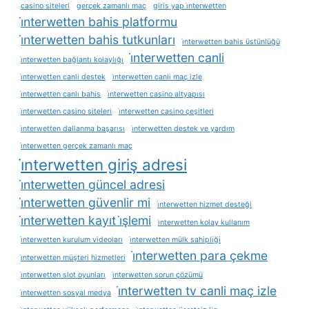
casino siteleri
gerçek zamanlı maç
giris yap i̇nterwetten
i̇nterwetten bahis platformu
i̇nterwetten bahis tutkunları
i̇nterwetten bahis üstünlüğü
i̇nterwetten canli
i̇nterwetten bağlantı kolaylığı
i̇nterwetten canli destek
i̇nterwetten canli maç izle
i̇nterwetten canlı bahis
i̇nterwetten casino altyapısı
i̇nterwetten casino siteleri
i̇nterwetten casino çeşitleri
i̇nterwetten dallanma başarısı
i̇nterwetten destek ve yardım
i̇nterwetten gerçek zamanlı maç
i̇nterwetten giriş adresi
i̇nterwetten güncel adresi
i̇nterwetten güvenlir mi
i̇nterwetten hizmet desteği
i̇nterwetten kayıt i̇şlemi
i̇nterwetten kolay kullanım
i̇nterwetten kurulum videoları
i̇nterwetten mülk sahipliği
i̇nterwetten para çekme
i̇nterwetten müşteri hizmetleri
i̇nterwetten slot oyunları
i̇nterwetten sorun çözümü
i̇nterwetten tv canli maç izle
i̇nterwetten sosyal medya