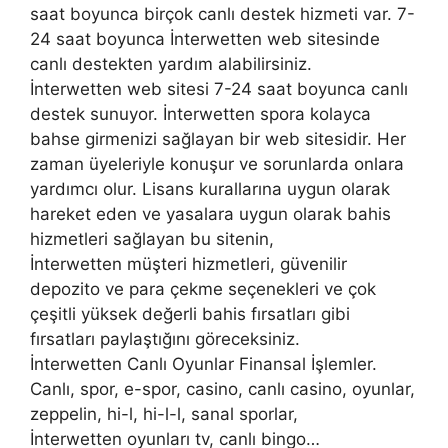
saat boyunca birçok canlı destek hizmeti var. 7-
24 saat boyunca İnterwetten web sitesinde
canlı destekten yardım alabilirsiniz.
İnterwetten web sitesi 7-24 saat boyunca canlı
destek sunuyor. İnterwetten spora kolayca
bahse girmenizi sağlayan bir web sitesidir. Her
zaman üyeleriyle konuşur ve sorunlarda onlara
yardımcı olur. Lisans kurallarına uygun olarak
hareket eden ve yasalara uygun olarak bahis
hizmetleri sağlayan bu sitenin,
İnterwetten müşteri hizmetleri, güvenilir
depozito ve para çekme seçenekleri ve çok
çeşitli yüksek değerli bahis fırsatları gibi
fırsatları paylaştığını göreceksiniz.
İnterwetten Canlı Oyunlar Finansal İşlemler.
Canlı, spor, e-spor, casino, canlı casino, oyunlar,
zeppelin, hi-l, hi-l-l, sanal sporlar,
İnterwetten oyunları tv, canlı bingo…