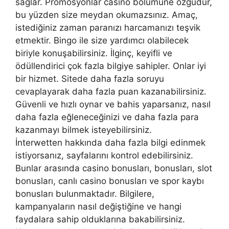
sağlar. Promosyonlar casino bölümüne özgüdür,
bu yüzden size meydan okumazsınız. Amaç,
istediğiniz zaman paranızı harcamanızı teşvik
etmektir. Bingo ile size yardımcı olabilecek
biriyle konuşabilirsiniz. İlginç, keyifli ve
ödüllendirici çok fazla bilgiye sahipler. Onlar iyi
bir hizmet. Sitede daha fazla soruyu
cevaplayarak daha fazla puan kazanabilirsiniz.
Güvenli ve hızlı oynar ve bahis yaparsanız, nasıl
daha fazla eğleneceğinizi ve daha fazla para
kazanmayı bilmek isteyebilirsiniz.
İnterwetten hakkında daha fazla bilgi edinmek
istiyorsanız, sayfalarını kontrol edebilirsiniz.
Bunlar arasında casino bonusları, bonusları, slot
bonusları, canlı casino bonusları ve spor kaybı
bonusları bulunmaktadır. Bilgilere,
kampanyaların nasıl değiştiğine ve hangi
faydalara sahip olduklarına bakabilirsiniz.