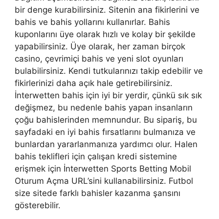
bir denge kurabilirsiniz. Sitenin ana fikirlerini ve
bahis ve bahis yollarını kullanırlar. Bahis
kuponlarını üye olarak hızlı ve kolay bir şekilde
yapabilirsiniz. Üye olarak, her zaman birçok
casino, çevrimiçi bahis ve yeni slot oyunları
bulabilirsiniz. Kendi tutkularınızı takip edebilir ve
fikirlerinizi daha açık hale getirebilirsiniz.
İnterwetten bahis için iyi bir yerdir, çünkü sık sık
değişmez, bu nedenle bahis yapan insanların
çoğu bahislerinden memnundur. Bu sipariş, bu
sayfadaki en iyi bahis fırsatlarını bulmanıza ve
bunlardan yararlanmanıza yardımcı olur. Halen
bahis teklifleri için çalışan kredi sistemine
erişmek için İnterwetten Sports Betting Mobil
Oturum Açma URL’sini kullanabilirsiniz. Futbol
size sitede farklı bahisler kazanma şansını
gösterebilir.