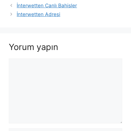
İnterwetten Canlı Bahisler
İnterwetten Adresi
Yorum yapın
Yorum