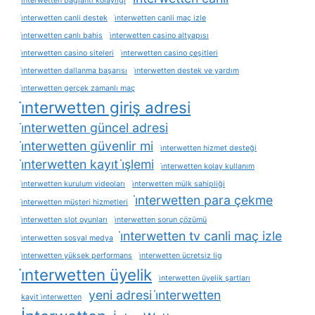
i̇nterwetten bağlantı kolaylığı
i̇nterwetten canli destek
i̇nterwetten canli maç izle
i̇nterwetten canlı bahis
i̇nterwetten casino altyapısı
i̇nterwetten casino siteleri
i̇nterwetten casino çeşitleri
i̇nterwetten dallanma başarısı
i̇nterwetten destek ve yardım
i̇nterwetten gerçek zamanlı maç
i̇nterwetten giriş adresi
i̇nterwetten güncel adresi
i̇nterwetten güvenlir mi
i̇nterwetten hizmet desteği
i̇nterwetten kayıt i̇şlemi
i̇nterwetten kolay kullanım
i̇nterwetten kurulum videoları
i̇nterwetten mülk sahipliği
i̇nterwetten para çekme
i̇nterwetten müşteri hizmetleri
i̇nterwetten slot oyunları
i̇nterwetten sorun çözümü
i̇nterwetten tv canli maç izle
i̇nterwetten sosyal medya
i̇nterwetten yüksek performans
i̇nterwetten ücretsiz lig
i̇nterwetten üyelik
i̇nterwetten üyelik şartları
yeni adresi i̇nterwetten
kayit i̇nterwetten