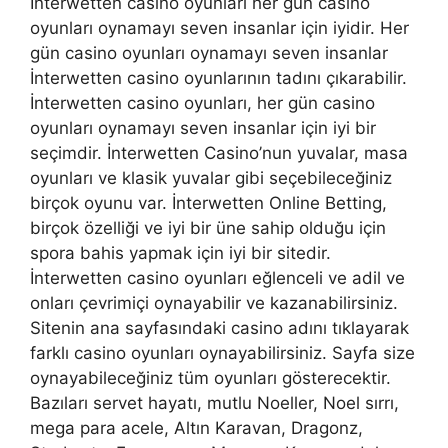
İnterwetten casino oyunları her gün casino
oyunları oynamayı seven insanlar için iyidir. Her
gün casino oyunları oynamayı seven insanlar
İnterwetten casino oyunlarının tadını çıkarabilir.
İnterwetten casino oyunları, her gün casino
oyunları oynamayı seven insanlar için iyi bir
seçimdir. İnterwetten Casino’nun yuvalar, masa
oyunları ve klasik yuvalar gibi seçebileceğiniz
birçok oyunu var. İnterwetten Online Betting,
birçok özelliği ve iyi bir üne sahip olduğu için
spora bahis yapmak için iyi bir sitedir.
İnterwetten casino oyunları eğlenceli ve adil ve
onları çevrimiçi oynayabilir ve kazanabilirsiniz.
Sitenin ana sayfasındaki casino adını tıklayarak
farklı casino oyunları oynayabilirsiniz. Sayfa size
oynayabileceğiniz tüm oyunları gösterecektir.
Bazıları servet hayatı, mutlu Noeller, Noel sırrı,
mega para acele, Altın Karavan, Dragonz,