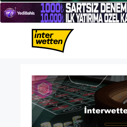
İçeriğe
atla