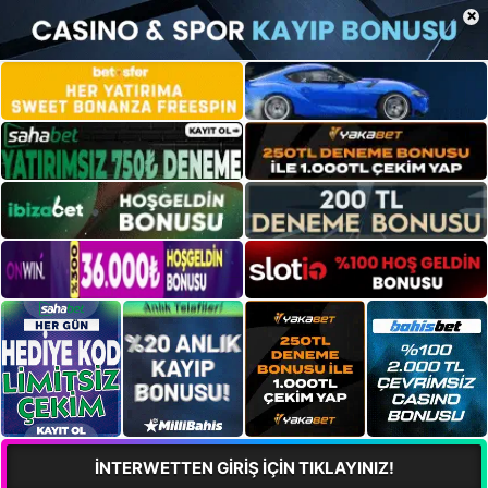
×
İNTERWETTEN GİRİŞ İÇİN TIKLAYINIZ!