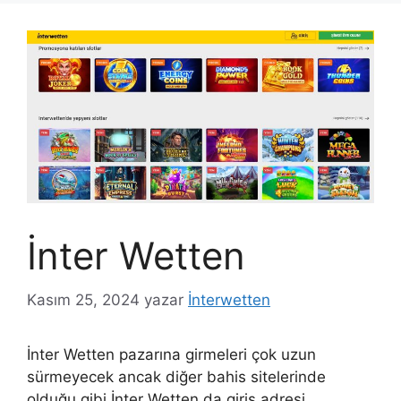
İnter Wetten
Kasım 25, 2024
yazar
İnterwetten
İnter Wetten pazarına girmeleri çok uzun
sürmeyecek ancak diğer bahis sitelerinde
olduğu gibi İnter Wetten da giriş adresi