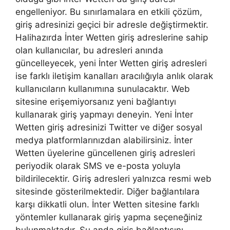
engelleniyor. Bu sınırlamalara en etkili çözüm,
giriş adresinizi geçici bir adresle değiştirmektir.
Halihazırda İnter Wetten giriş adreslerine sahip
olan kullanıcılar, bu adresleri anında
güncelleyecek, yeni İnter Wetten giriş adresleri
ise farklı iletişim kanalları aracılığıyla anlık olarak
kullanıcıların kullanımına sunulacaktır. Web
sitesine erişemiyorsanız yeni bağlantıyı
kullanarak giriş yapmayı deneyin. Yeni İnter
Wetten giriş adresinizi Twitter ve diğer sosyal
medya platformlarınızdan alabilirsiniz. İnter
Wetten üyelerine güncellenen giriş adresleri
periyodik olarak SMS ve e-posta yoluyla
bildirilecektir. Giriş adresleri yalnızca resmi web
sitesinde gösterilmektedir. Diğer bağlantılara
karşı dikkatli olun. İnter Wetten sitesine farklı
yöntemler kullanarak giriş yapma seçeneğiniz
bulunmaktadır. Şu anda giriş bağlantısını