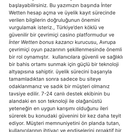
başlayabilirsiniz. Bu yazımızın başında İnter
Wetten hesap açma ve üyelik kayıt sürecinde
verilen bilgilerin doğruluğunun önemini
vurgulamak isteriz., Türkiye’den köklü ve
güvenilir bir çevrimiçi casino platformudur ve
İnter Wetten bonus kazancı
kurucusu, Avrupa
çevrimiçi oyun pazarının şekillenmesinde önemli
bir rol oynamıştır. kullanıcılara güvenli ve sağlıklı
bir bahis ortamı sunmak için güçlü bir teknoloji
altyapısına sahiptir. üyelik sürecini başarıyla
tamamladıktan sonra sadece bu siteye
odaklanmanız ve sadık bir müşteri olmanız
tavsiye edilir. 7-24 canlı destek ekibinin bu
alandaki en son teknoloji ile olağanüstü
yeteneğin en uygun karışımı olduğunu ileri
sürerek bu konudaki güvenini bir kez daha teyit
ediyor. Müşteri memnuniyetini ön planda tutan,
kullanıcılarının ihtiyaç ve endişelerini proaktif bir