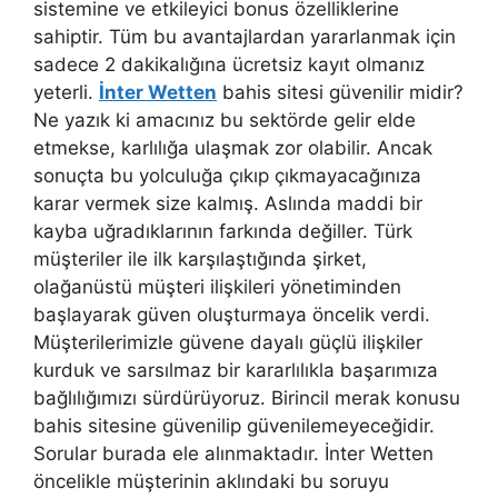
sistemine ve etkileyici bonus özelliklerine
sahiptir. Tüm bu avantajlardan yararlanmak için
sadece 2 dakikalığına ücretsiz kayıt olmanız
yeterli.
İnter Wetten
bahis sitesi güvenilir midir?
Ne yazık ki amacınız bu sektörde gelir elde
etmekse, karlılığa ulaşmak zor olabilir. Ancak
sonuçta bu yolculuğa çıkıp çıkmayacağınıza
karar vermek size kalmış. Aslında maddi bir
kayba uğradıklarının farkında değiller. Türk
müşteriler ile ilk karşılaştığında şirket,
olağanüstü müşteri ilişkileri yönetiminden
başlayarak güven oluşturmaya öncelik verdi.
Müşterilerimizle güvene dayalı güçlü ilişkiler
kurduk ve sarsılmaz bir kararlılıkla başarımıza
bağlılığımızı sürdürüyoruz. Birincil merak konusu
bahis sitesine güvenilip güvenilemeyeceğidir.
Sorular burada ele alınmaktadır. İnter Wetten
öncelikle müşterinin aklındaki bu soruyu