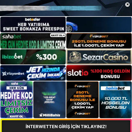
×
İNTERWETTEN GİRİŞ İÇİN TIKLAYINIZ!