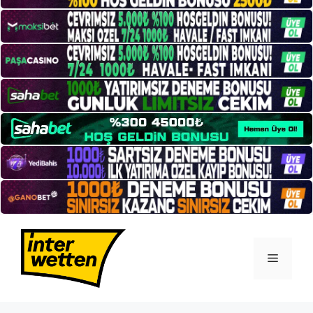
İçeriğe
atla
Menü