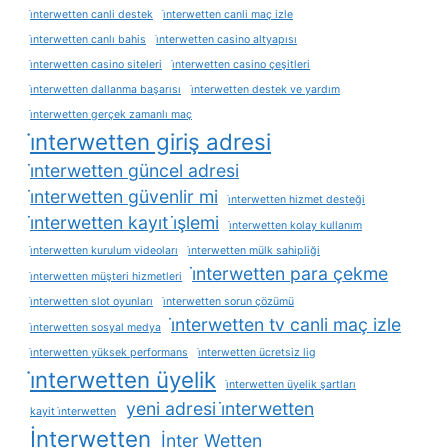
i̇nterwetten canli destek
i̇nterwetten canli maç izle
i̇nterwetten canlı bahis
i̇nterwetten casino altyapısı
i̇nterwetten casino siteleri
i̇nterwetten casino çeşitleri
i̇nterwetten dallanma başarısı
i̇nterwetten destek ve yardım
i̇nterwetten gerçek zamanlı maç
i̇nterwetten giriş adresi
i̇nterwetten güncel adresi
i̇nterwetten güvenlir mi
i̇nterwetten hizmet desteği
i̇nterwetten kayıt i̇şlemi
i̇nterwetten kolay kullanım
i̇nterwetten kurulum videoları
i̇nterwetten mülk sahipliği
i̇nterwetten para çekme
i̇nterwetten müşteri hizmetleri
i̇nterwetten slot oyunları
i̇nterwetten sorun çözümü
i̇nterwetten tv canli maç izle
i̇nterwetten sosyal medya
i̇nterwetten yüksek performans
i̇nterwetten ücretsiz lig
i̇nterwetten üyelik
i̇nterwetten üyelik şartları
yeni adresi i̇nterwetten
kayit i̇nterwetten
İnterwetten
İnter Wetten