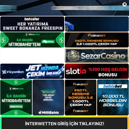
×
İNTERWETTEN GİRİŞ İÇİN TIKLAYINIZ!