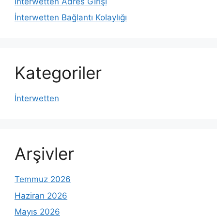
İnterwetten Adres Girişi
İnterwetten Bağlantı Kolaylığı
Kategoriler
İnterwetten
Arşivler
Temmuz 2026
Haziran 2026
Mayıs 2026