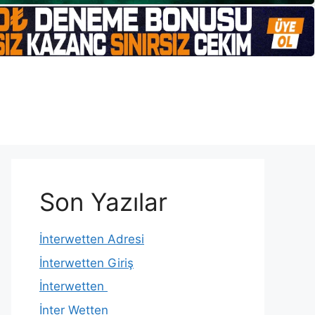
Son Yazılar
İnterwetten Adresi
İnterwetten Giriş
İnterwetten
İnter Wetten