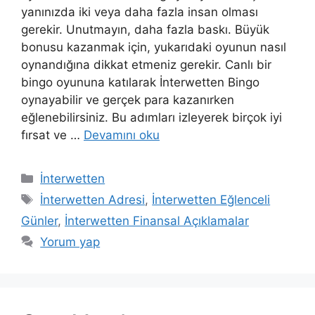
yanınızda iki veya daha fazla insan olması
gerekir. Unutmayın, daha fazla baskı. Büyük
bonusu kazanmak için, yukarıdaki oyunun nasıl
oynandığına dikkat etmeniz gerekir. Canlı bir
bingo oyununa katılarak İnterwetten Bingo
oynayabilir ve gerçek para kazanırken
eğlenebilirsiniz. Bu adımları izleyerek birçok iyi
fırsat ve …
Devamını oku
Kategoriler
İnterwetten
Etiketler
İnterwetten Adresi
,
İnterwetten Eğlenceli
Günler
,
İnterwetten Finansal Açıklamalar
Yorum yap