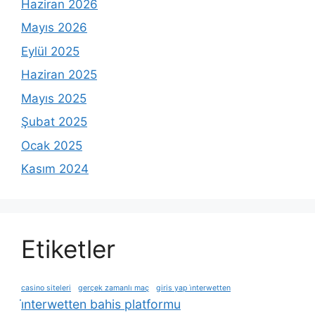
Haziran 2026
Mayıs 2026
Eylül 2025
Haziran 2025
Mayıs 2025
Şubat 2025
Ocak 2025
Kasım 2024
Etiketler
casino siteleri
gerçek zamanlı maç
giris yap i̇nterwetten
i̇nterwetten bahis platformu