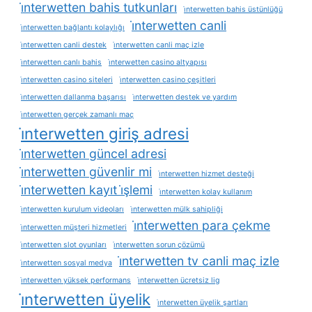
i̇nterwetten bahis tutkunları
i̇nterwetten bahis üstünlüğü
i̇nterwetten canli
i̇nterwetten bağlantı kolaylığı
i̇nterwetten canli destek
i̇nterwetten canli maç izle
i̇nterwetten canlı bahis
i̇nterwetten casino altyapısı
i̇nterwetten casino siteleri
i̇nterwetten casino çeşitleri
i̇nterwetten dallanma başarısı
i̇nterwetten destek ve yardım
i̇nterwetten gerçek zamanlı maç
i̇nterwetten giriş adresi
i̇nterwetten güncel adresi
i̇nterwetten güvenlir mi
i̇nterwetten hizmet desteği
i̇nterwetten kayıt i̇şlemi
i̇nterwetten kolay kullanım
i̇nterwetten kurulum videoları
i̇nterwetten mülk sahipliği
i̇nterwetten para çekme
i̇nterwetten müşteri hizmetleri
i̇nterwetten slot oyunları
i̇nterwetten sorun çözümü
i̇nterwetten tv canli maç izle
i̇nterwetten sosyal medya
i̇nterwetten yüksek performans
i̇nterwetten ücretsiz lig
i̇nterwetten üyelik
i̇nterwetten üyelik şartları