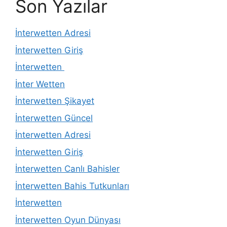
Son Yazılar
İnterwetten Adresi
İnterwetten Giriş
İnterwetten
İnter Wetten
İnterwetten Şikayet
İnterwetten Güncel
İnterwetten Adresi
İnterwetten Giriş
İnterwetten Canlı Bahisler
İnterwetten Bahis Tutkunları
İnterwetten
İnterwetten Oyun Dünyası